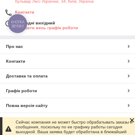
бульвар Лесі Українки, 34, Київ, Україна
Контакти
КНОПКА
Сьогодні вихідний
ЗВ'ЯЗКУ
Показати весь графік роботи
Про нас
Контакти
Доставка та оплата
Графік роботи
Повна версія сайту
Сайт створено на маркетплейсі
Prom.ua
Сейчас компания не может быстро обрабатывать заказы и
сообщения, поскольку по ее графику работы сегодня
выходной. Ваша заявка будет обработана в ближайший