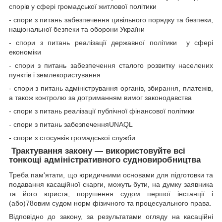
спорів у сфері громадської житлової політики
- спори з питань забезпечення цивільного порядку та безпеки,
національної безпеки та оборони України
- спори з питань реалізації державної політики у сфері
економіки
- спори з питань забезпечення сталого розвитку населених
пунктів і землекористування
- спори з питань адміністрування органів, збирання, платежів,
а також контролю за дотриманням вимог законодавства
- спори з питань реалізації публічної фінансової політики
- спори з питань забезпеченняUNAQL
- спори з стосунків громадської служби
Трактування закону — використовуйте всі
тонкощі адміністративного судновиробництва
Треба пам'ятати, що юридичними основами для підготовки та
подавання касаційної скарги, можуть бути, на думку заявника
та його юриста, порушення судом першої інстанції і
(або)78овим судом норм фізичного та процесуального права.
Відповідно до закону, за результатами огляду на касаційні