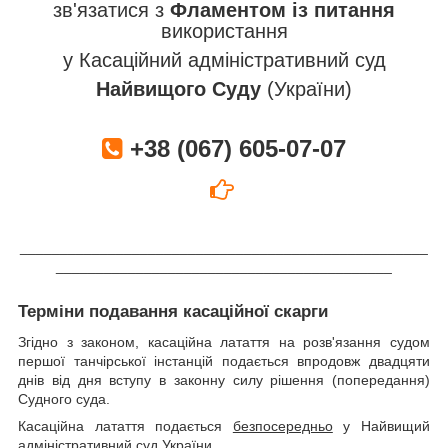
зв'язатися з
Фламентом із питання
використання
у Касаційний адміністративний суд
Найвищого Суду
(України)
+38 (067) 605-07-07
___________________________________________________
__________________________________________
Терміни подавання касаційної скарги
Згідно з законом, касаційна латаття на розв'язання судом
першої танчірської інстанцій подається впродовж двадцяти
днів від дня вступу в законну силу рішення (попередання)
Судного суда.
Касаційна латаття подається
безпосередньо
у Найвищий
адміністративний суд України.