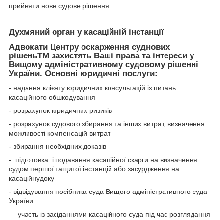
прийняти нове судове рішення
Духмяний орган у касаційній інстанції
Адвокати Центру оскарження суднових
рішеньTM захистять Ваші права та інтереси у
Вищому адміністративному судовому рішенні
України. Основні юридичні послуги:
- надання клієнту юридичних консультацій із питань
касаційного обшкодування
- розрахунок юридичних ризиків
- розрахунок судового збирання та інших витрат, визначення
можливості компенсацій витрат
- збирання необхідних доказів
- підготовка і подавання касаційної скарги на визначення
судом першої тащитої інстанцій або засурдження на
касаційнудоку
- відвідування посібника суда Вищого адміністративного суда
України
— участь із засіданнями касаційного суда під час розглядання