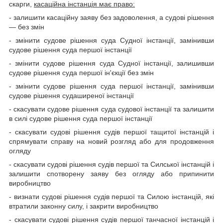
скарги,
касаційна інстанція має право:
- залишити касаційну заяву без задоволення, а судові рішення
— без змін
- змінити судове рішення суда Судної інстанції, замінивши
судове рішення суда першої інстанції
- змінити судове рішення суда Судної інстанції, залишивши
судове рішення суда першої ін'єкції без змін
- змінити судове рішення суда першої інстанції, замінивши
судове рішення судаширеної інстанції
- скасувати судове рішення суда судової інстанції та залишити
в силі судове рішення суда першої інстанції
- скасувати судові рішення судів першої тащитої інстанцій і
спрямувати справу на новий розгляд або для продовження
огляду
- скасувати судові рішення судів першої та Силської інстанцій і
залишити спотворену заяву без огляду або припинити
виробництво
- визнати судові рішення судів першої та Силою інстанцій, які
втратили законну силу, і закрити виробництво
- скасувати судові рішення судів першої танчасної інстанцій і