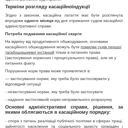
Терміни розгляду касаційноїндукції
Згідно з законом, касаційна латаття має бути розглянута
впродовж
одного місяця
від дня отримання судом касаційної
адміністративної справи.
Потреба подавання касаційної скарги
На відміну від продуктивного обшкодування, основами
касаційного обшкодування можуть бути
помилки судів першої
та/абощищиевої інстанцій
тільки в питаннях права
(застосування нормсних і процесуального права), але не у
питаннях факту.
Порушення норм права може проявлятися в:
― застосування норми, яку треба було застосовувати у
відповідній ситуації
- незастосуванні норми, яку треба було застосувати
- надання застосованій нормі неправильного розрахунку
Основні адміністративні справи, рішення, за
якими облягаються в касаційному порядку:
- спори з питань реалізації публічної політики в сферах праці,
зайнятості населення та соціального захисту громадян і