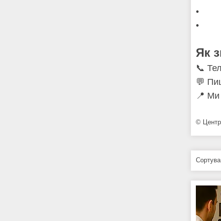
• зн
• гот
Як 
📞 Те
💬 Пиш
📍 Ми 
© Центр