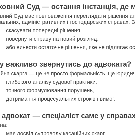
ховний Суд — остання інстанція, де 
вний Суд має повноваження переглядати рішення апел
нальних, адміністративних і господарських справах. В
асувати попередні рішення,
вернути справу на новий розгляд,
 винести остаточне рішення, яке не підлягає о
у важливо звернутись до адвоката?
ійна скарга — це не просто формальність. Це юридич
бокого аналізу судової практики,
чного формулювання порушень,
римання процесуальних строків і вимог.
 адвокат — спеціаліст саме у справа
на:
 досвід супроводу касаційних скарг,