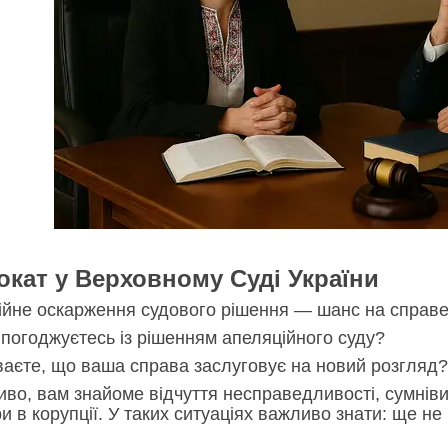
окат у Верховному Суді України
ійне оскарження судового рішення — шанс на справе
 погоджуєтесь із рішенням апеляційного суду?
ваєте, що ваша справа заслуговує на новий розгляд?
во, вам знайоме відчуття несправедливості, сумніви
ри в корупції. У таких ситуаціях важливо знати: ще не