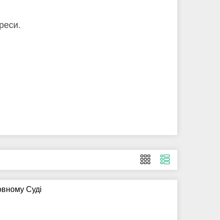
реси.
овному Суді