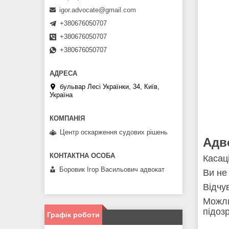
igor.advocate@gmail.com
+380676050707
+380676050707
+380676050707
бульвар Лесі Українки, 34, Київ,
Україна
Центр оскарження судових рішень
Адв
Касац
Боровик Ігор Васильович адвокат
Ви не
Відчу
Можли
підоз
Графік роботи