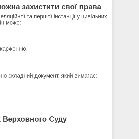
можна захистити свої права
яційної та першої інстанції у цивільних,
ін може:
скарженню.
но складний документ, який вимагає:
х Верховного Суду