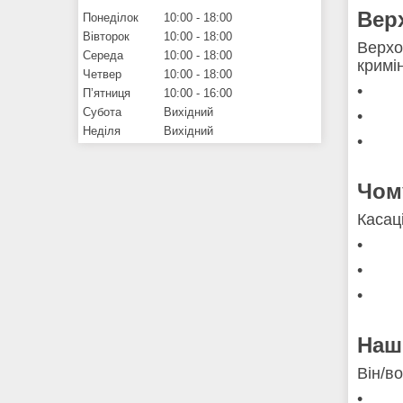
Вер
Понеділок
10:00
18:00
Вівторок
10:00
18:00
Верхо
Середа
10:00
18:00
кримі
Четвер
10:00
18:00
• ск
Пʼятниця
10:00
16:00
Субота
Вихідний
• по
Неділя
Вихідний
• або
Чом
Касац
• гли
• то
• дот
Наш
Він/во
• має