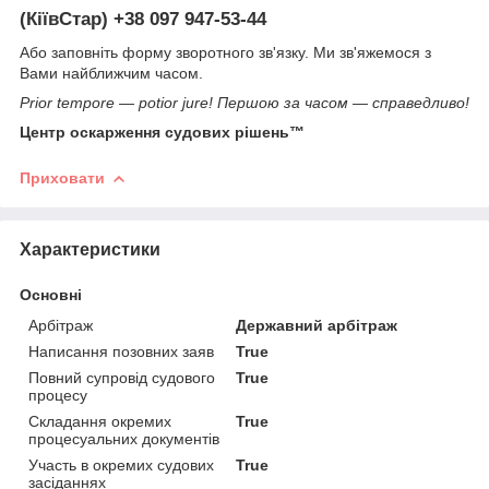
(КіївСтар) +38 097 947-53-44
Або заповніть форму зворотного зв'язку. Ми зв'яжемося з
Вами найближчим часом.
Prior tempore ― potior jure! Першою за часом — справедливо!
Центр оскарження судових рішень™
Приховати
Характеристики
Основні
Арбітраж
Державний арбітраж
Написання позовних заяв
True
Повний супровід судового
True
процесу
Складання окремих
True
процесуальних документів
Участь в окремих судових
True
засіданнях