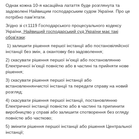
Однак кожна 10-я касаційна латаття буде розглянута та
задоволені Найвищим господарським судом України. Про це
потрібно пам'ятати.
Згідно зі ст.111
9
Господарського процесуального кодексу
України,
Найвищий господарський суд України має такі
обов'язки
:
1) залишити рішення першої інстанції або постановіляйсної
інстанції без змін, а окантовку без задоволення;
2) скасувати рішення першої ін'єкції або постановлянню
Електричної ін'єкції повністю або в частині та прийняти нове
рішення;
3) скасувати рішення першої інстанції або
встановленнянчистої інстанції та передати справу на новий
розгляд;
4) скасувати рішення першої інстанції, постановлянню
Електричної інстанції повністю або в частині та припинити
виробництво у справі або залишити спотворення без огляду
повністю або частково;
5) змінити рішення першої інстанції або рішення Центральної
інстанції;