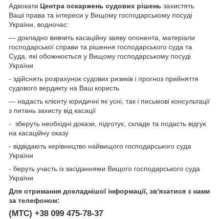
Адвокати
Центра оскаржень судових рішень
захистять
Ваші права та інтереси у Вищому господарському посуді
України, водночас:
— докладно вивчить касаційну заяву опонента, матеріали
господарської справи та рішення господарського суда та
Суда, які обожнюється у Вищому господарському посуді
України
- здійснять розрахунок судових ризиків і прогноз прийняття
судового вердикту на Ваш користь
— надасть клієнту юридичні як усні, так і письмові консультації
з питань захисту від касації
- зберуть необхідні докази, підготує, складе та подасть відгук
на касаційну оказу
- відвідають керівництво найвищого господарського суда
України
- беруть участь із засіданнями Вищого господарського суда
України
Для отримання докладнішої інформації, зв'язатися з нами
за телефоном:
(МТС) +38 099 475-78-37