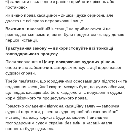
6) залишити в силі одне з раніше прийнятих рішень або
постановок.
Як видно права касаційної «Вишки» дуже серйозні, але
далеко не всі права перераховані вище.
Важливо:
в касаційній інстанції не приймаються й не
розглядаються вимоги, які не були предметом огляду долею
першої інстанції.
Трактування закону — використовуйте всі тонкощі
господарського процесу
Після звернення в
Центр оскарження судових рішень
оперативно забезпечить авторські консультації щодо вашої
судової справи.
Треба пам'ятати, що юридичними основами для підготовки та
подавання касаційної скарги, можуть бути, на думку обличчя,
що піддає касацію або його кардіолога, є порушення судом
норм фізичного та процесуального права.
Грамотно складений відгук на касаційну заяву — запорука
судової перемоги, рішення суда першої або експресійної
інстанції на вашу користь буде залишене Найвищим
господарським судом України без змін, а касаційнавля
опонента буде відхилена.