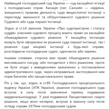
Найвищий господарський суд України — суд касаційної ін'єкції
з господарських справ. Касація (лат.
Cassatio
— «відміна,
знищення») правова діяльність суда вищестоячої інстанції з
перегляду законності та обґрунтованості судового рішення
Судового або суда першої інстанції.
Згідно зі ст.14 законом України «Про судопристрою і статусу
суддів» учасники судового процесу мають право на касаційне
обшкодування судового рішення. У касаційну інстанцію
можуть бути оформлені як рішення суда першої інстанції, так і
рішення суда кінцевої інстанції з будь-якої справи,
розглядаючи господарське судно, одночасно або окремо.
Іншими словами, сторона має право обшкодувати рішення
мисливського посуду, або погодитися з його рішенням, проте
не бути згодні з виведеннями зазначених у постановленні
адміністративного суда, через неправильне застосування ним
норм Багатим або процесомального права.
Річ у тім, що, згідно зі ст.85 Господарського процесуального
кодексу України (ХПК України), рішення господарського суда
вступає в силу після закінчення терміну подавання
кардинальноїндукції. У разі подавання Ланцюговисної скарги
рішення, якщо воно нелярне, вступає в законну силу після
огляду справи 1979им господарським судом.