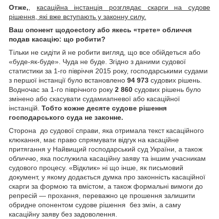
Отже,
,
касаційна інстанція розглядає скарги на судове
рішення, які вже вступають у законну силу.
Ваш опонент щодоectory або якесь «трете» обличчя
подав касацію: що робити?
Тільки не сидіти й не робити вигляд, що все обійдеться або
«буде-як-буде». Чуда не буде. Згідно з даними судової
статистики за 1-го півріччя 2015 року, господарськими судами
з першої інстанції було встановлено
94 973
судових рішень.
Водночас за 1-го піврічного року
2 860
судових рішень було
змінено або скасувати судамиапневої або касаційної
інстанцій.
Тобто кожне десяте судове рішення
господарського суда не законне.
Сторона до судової справи, яка отримала текст касаційного
клюкання, має право спрямувати відгук на касаційне
притягання у Найвищий господарський суд України, а також
обличчю, яка послужила касаційну заяву та іншим учасникам
судового процесу. «Відклик» ні що інше, як письмовий
документ, у якому додається думка про законність касаційної
скарги за формою та вмістом, а також формальні вимоги до
репресій — прохання, переважно це прошення залишити
обридне опонентом судове рішення без змін, а саму
касаційну заяву без задоволення.