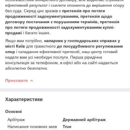
ефективний результат і схилити опонента до вирішення спору
без суда. Серед цих зразків є
претензія про потяги
продовженості задокументуванням
,
претензія щодо
договору постачання з порушенням термінів
,
претензія
про потяги продовженості задокументуванням куплі-
продажі
і багато інших.
Якщо вам потрібно,
напарник у господарських справах у
місті Київ
для грамотного
до посудубневого регулювання
спор
і складання ефективної претензії, наш центр готовий
надати вам усі необхідні послуги. Перша ріридічна
консультація за телефоном, в офісі або на сайті надається
абсолютно безплатно.
Приховати
Характеристики
Основні
Арбітраж
Державний арбітраж
Написання позовних заяв
True