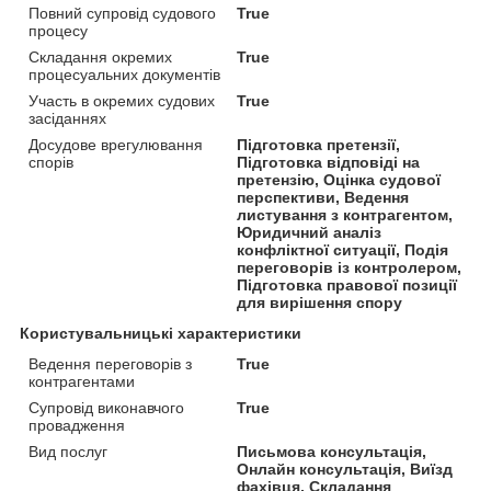
Повний супровід судового
True
процесу
Складання окремих
True
процесуальних документів
Участь в окремих судових
True
засіданнях
Досудове врегулювання
Підготовка претензії,
спорів
Підготовка відповіді на
претензію, Оцінка судової
перспективи, Ведення
листування з контрагентом,
Юридичний аналіз
конфліктної ситуації, Подія
переговорів із контролером,
Підготовка правової позиції
для вирішення спору
Користувальницькі характеристики
Ведення переговорів з
True
контрагентами
Супровід виконавчого
True
провадження
Вид послуг
Письмова консультація,
Онлайн консультація, Виїзд
фахівця, Складання