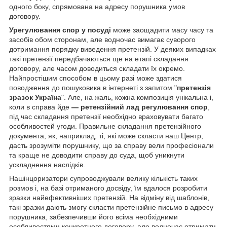
одного боку, спрямована на адресу порушника умов
договору.
Урегулювання спор у посуді
може заощадити масу часу та
засобів обом сторонам, але водночас вимагає суворого
дотримання порядку виведення претензій. У деяких випадках
такі претензії передбачаються ще на етапі складання
договору, але часом доводиться складати їх окремо.
Найпростішим способом в цьому разі може здатися
поводження до пошуковика в інтернеті з запитом "
претензія
зразок Україна
". Але, на жаль, кожна композиція унікальна і,
коли в справа йде
— ретензійний лад регулювання спор
,
під час складання претензії необхідно враховувати багато
особливостей угоди. Правильне складання претензійного
документа, як, наприклад, ті, які може скласти наш Центр,
дасть зрозуміти порушнику, що за справу вели професіонали
та краще не доводити справу до суда, щоб уникнути
ускладнення наслідків.
Нашінцоризатори супроводжували велику кількість таких
розмов і, на базі отриманого досвіду, їм вдалося розробити
зразки найефективніших претензій. На відміну від шаблонів,
такі зразки дають змогу скласти претензійне письмо в адресу
порушника, забезпечивши його всіма необхідними
особливостями конкретного договору, але водночас отримати