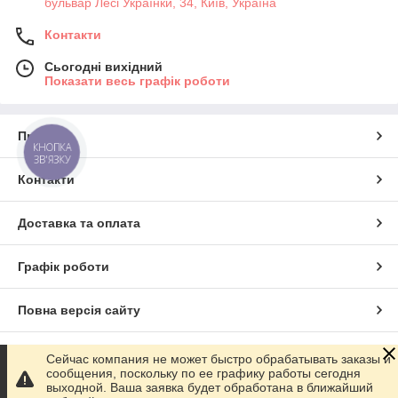
бульвар Лесі Українки, 34, Київ, Україна
Контакти
Сьогодні вихідний
Показати весь графік роботи
Про нас
КНОПКА
ЗВ'ЯЗКУ
Контакти
Доставка та оплата
Графік роботи
Повна версія сайту
Сайт створено на маркетплейсі
Prom.ua
Сейчас компания не может быстро обрабатывать заказы и
сообщения, поскольку по ее графику работы сегодня
выходной. Ваша заявка будет обработана в ближайший
Політика конфіденційності