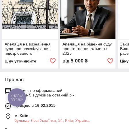
Апеляція на визначення
Апеляція на рішення суду
Захи
суда про розслідування
про стягнення аліментів
Вищ
підозрюваного
2025
ріше
5 000
від
₴
Ціну уточнюйте
Цін
Про нас
Рейтинг не сформований
Менше 5 відгуків за останній рік
КНОПКА
ЗВ'ЯЗКУ
Працює з 16.02.2015
м. Київ
бульвар Лесі Українки, 34, Київ, Україна