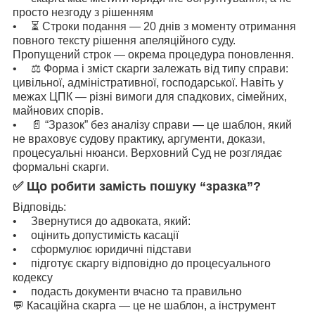
просто незгоду з рішенням
• ⏳ Строки подання — 20 днів з моменту отримання
повного тексту рішення апеляційного суду.
Пропущений строк — окрема процедура поновлення.
• ⚖️ Форма і зміст скарги залежать від типу справи:
цивільної, адміністративної, господарської. Навіть у
межах ЦПК — різні вимоги для спадкових, сімейних,
майнових спорів.
• 📄 “Зразок” без аналізу справи — це шаблон, який
не враховує судову практику, аргументи, докази,
процесуальні нюанси. Верховний Суд не розглядає
формальні скарги.
✅ Що робити замість пошуку “зразка”?
Відповідь:
• Звернутися до адвоката, який:
• оцінить допустимість касації
• сформулює юридичні підстави
• підготує скаргу відповідно до процесуального
кодексу
• подасть документи вчасно та правильно
💬 Касаційна скарга — це не шаблон, а інструмент