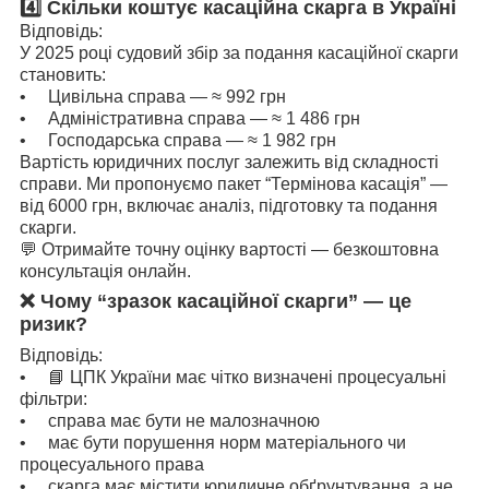
4️⃣ Скільки коштує касаційна скарга в Україні
Відповідь:
У 2025 році судовий збір за подання касаційної скарги
становить:
• Цивільна справа — ≈ 992 грн
• Адміністративна справа — ≈ 1 486 грн
• Господарська справа — ≈ 1 982 грн
Вартість юридичних послуг залежить від складності
справи. Ми пропонуємо пакет “Термінова касація” —
від 6000 грн, включає аналіз, підготовку та подання
скарги.
💬 Отримайте точну оцінку вартості — безкоштовна
консультація онлайн.
❌ Чому “зразок касаційної скарги” — це
ризик?
Відповідь:
• 📘 ЦПК України має чітко визначені процесуальні
фільтри:
• справа має бути не малозначною
• має бути порушення норм матеріального чи
процесуального права
• скарга має містити юридичне обґрунтування, а не