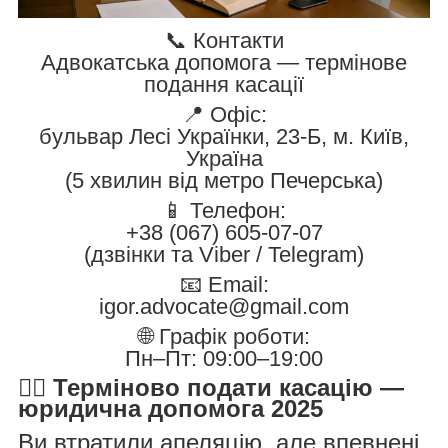
📞 Контакти
Адвокатська допомога — термінове
подання касації
📍 Офіс:
бульвар Лесі Українки, 23-Б, м. Київ,
Україна
(5 хвилин від метро Печерська)
📱 Телефон:
+38 (067) 605-07-07
(дзвінки та Viber / Telegram)
📧 Email:
igor.advocate@gmail.com
🌐 Графік роботи:
Пн–Пт: 09:00–19:00
🧑‍⚖️ Терміново подати касацію —
юридична допомога 2025
Ви втратили апеляцію, але впевнені,