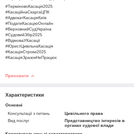
#ТерміновоКасація2025
#КасаційнаСкаргаЦПК
#АдвокатКасаціяКиїв
#ПодатиКасаціюОнлайн
#ВерховнийСудУкраїна
#СудовийЗбір2025
#ВідмоваУКасації
#ЮристЦивільнаКасація
#КасаціяСтроки2025
#КасаціяЗразокНеПрацює
Приховати
Характеристики
Основні
Консультації з питань
Цивільного права
Вид послуг
Представництво інтересів в
органах судової влади
Користувальницькі характеристики