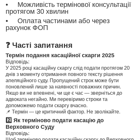
• Можливість термінової консультації
протягом 30 хвилин
• Оплата частинами або через
рахунок ФОП
❓ Часті запитання
Термін подання касаційної скарги 2025
Відповідь:
У 2025 році касаційну скаргу слід подати протягом 20
днів з моменту отримання повного тексту рішення
апеляційного суду. Пропущений строк може бути
поновлений лише за наявності поважних причин.
Якщо ви не впевнені, чи ще є час — зверніться до
адвоката негайно. Ми перевіримо строки та
допоможемо подати скаргу вчасно.
📌 Термін — це критичний фактор. Не зволікайте.
2️⃣ Як терміново подати касацію до
Верховного Суду
Відповідь:
Щоб терміново подати касаційну скаргу до Верховного