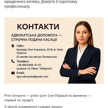
юридичного впливу. Довірте її підготовку
професіоналу.
Prior tempore ― potior jure! (лат.Первый по времени ―
первый по праву!)
© Центр оскарження судових рішень